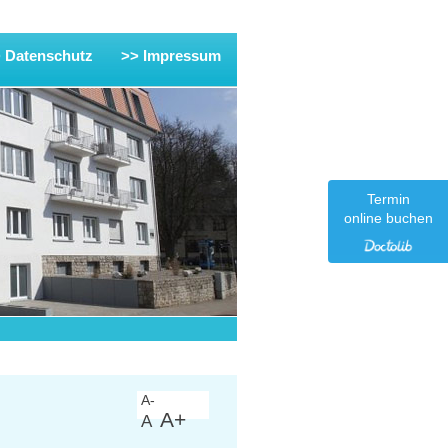
 Datenschutz
>> Impressum
Termin
online buchen
A-
A+
A