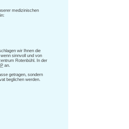
unserer medizinischen
in:
schlagen wir Ihnen die
r wenn sinnvoll und von
entrum Rotenbühl. In der
OP
an.
asse getragen, sondern
ivat beglichen werden.