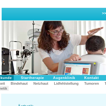
>>
lkunde
Startherapie
Augenklinik
Kontakt
keit
Bindehaut
Netzhaut
Lidfehlstellung
Tumoren
hetik